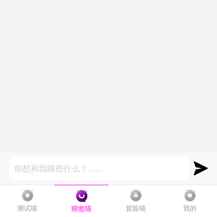
测试喵
冒险喵
我的
聊愈喵